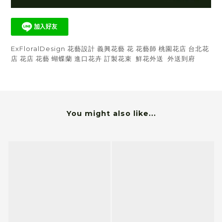
ExFloralDesign 花藝設計 義興花藝 花 花藝師 桃園花店 台北花
店 花店 花藝 蝴蝶蘭 進口花卉 訂製花束 鮮花外送 外送到府
You might also like...