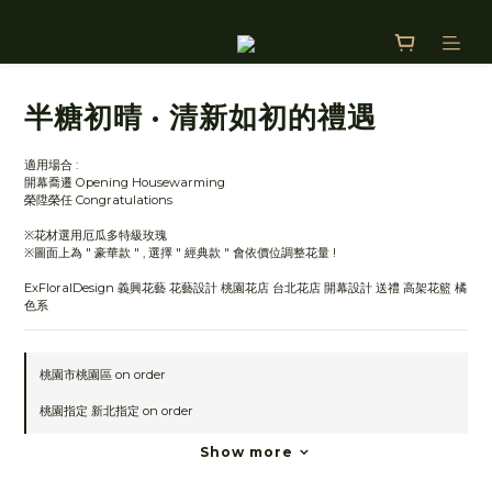
半糖初晴 · 清新如初的禮遇
適用場合 :
開幕喬遷 Opening Housewarming
榮陞榮任 Congratulations
※花材選用厄瓜多特級玫瑰 
※圖面上為 " 豪華款 " , 選擇 " 經典款 " 會依價位調整花量 !
ExFloralDesign 義興花藝 花藝設計 桃園花店 台北花店 開幕設計 送禮 高架花籃 橘
色系
桃園市桃園區 on order
桃園指定 新北指定 on order
Show more