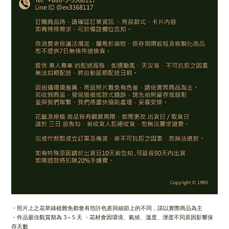
・照片上之花草綠植難免都會有些許色差與細節上的不同，請以實際商品為主
・作品最佳觀賞期為 3～5 天 ・花材會因環境、氣候、溫度、溼度不同原因影響保
存天數