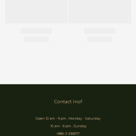
Contact Inof
Open 10 am - 9 pm , Monday - Saturday
10 am - 6 pm , Sunday
+886-3-3368117