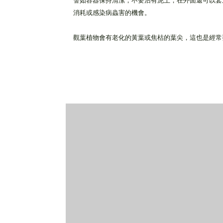
譬如容器保持清潔，不要沾有泥土，在外面還可以套
消耗或感染病蟲害的機會。
觀葉植物會有老化的黃葉或焦枯的葉尖，這也是經常