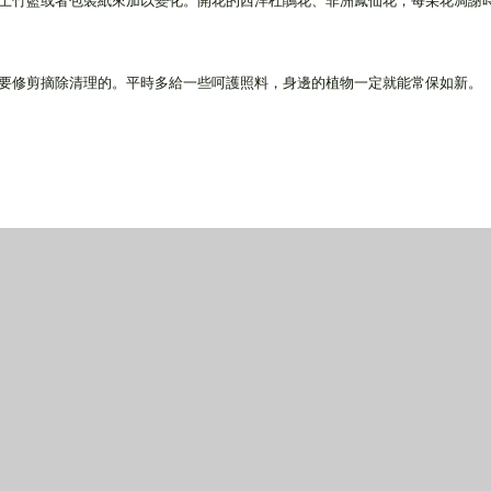
上竹籃或者包裝紙來加以變化。開花的西洋杜鵑花、非洲鳳仙花，每朵花凋謝
要修剪摘除清理的。平時多給一些呵護照料，身邊的植物一定就能常保如新。