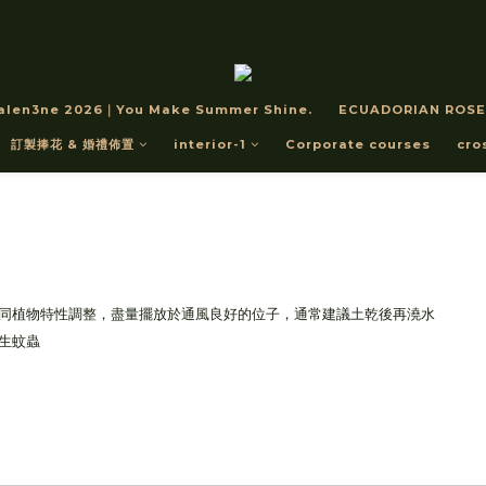
alen3ne 2026｜You Make Summer Shine.
ECUADORIAN ROSE
訂製捧花 & 婚禮佈置
interior-1
Corporate courses
cro
同植物特性調整，盡量擺放於通風良好的位子，通常建議土乾後再澆水
生蚊蟲