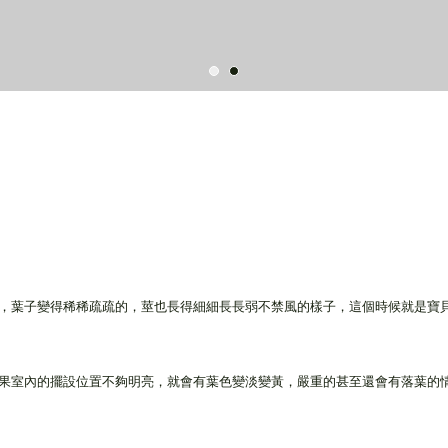
，葉子變得稀稀疏疏的，莖也長得細細長長弱不禁風的樣子，這個時候就是寶貝植
果室內的擺設位置不夠明亮，就會有葉色變淡變黃，嚴重的甚至還會有落葉的