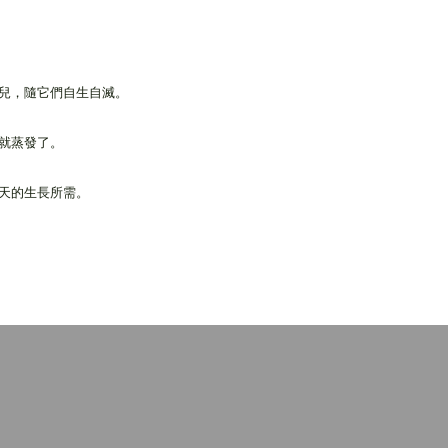
兒，隨它們自生自滅。
下就蒸發了。
天的生長所需。