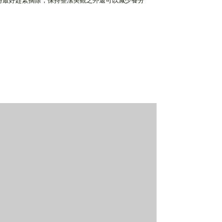
時最好趕緊摘除，保持整潔美觀之外還可以減少養分