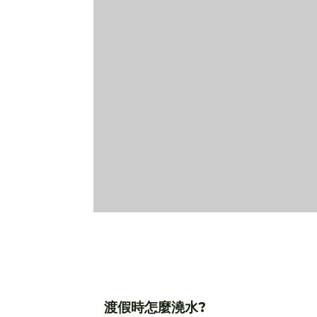
渡假時怎麼澆水?