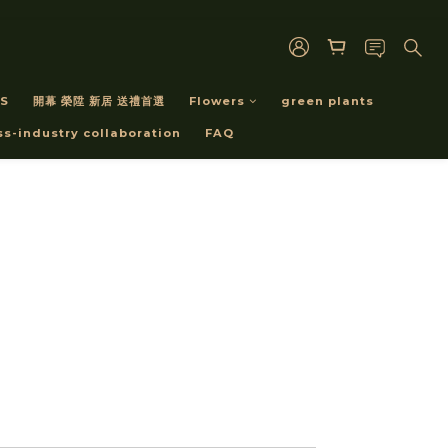
S
開幕 榮陞 新居 送禮首選
Flowers
green plants
ss-industry collaboration
FAQ