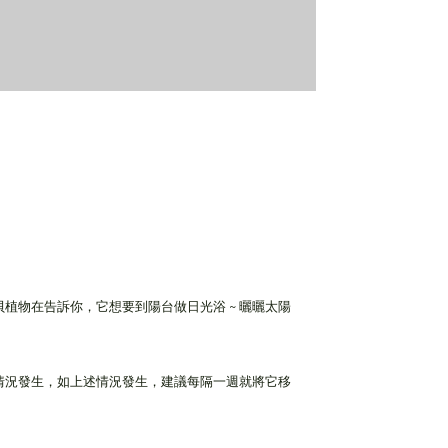
物在告訴你，它想要到陽台做日光浴 ~ 曬曬太陽
情況發生，如上述情況發生，建議每隔一週就將它移