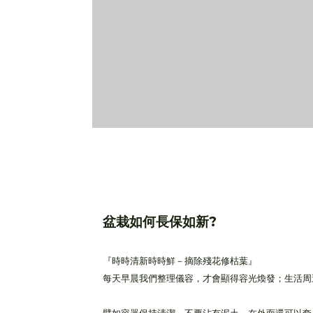
盆栽如何長保如新?
『時時清新時時鮮－摘除殘花修枯葉』
每天早晨我們整理儀容，才會顯得容光煥發；生活周