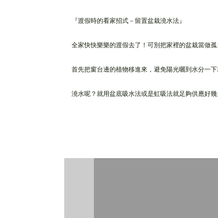
『渡假時的看家招式－留置盆栽澆水法』
全家快快樂樂的渡假去了！可別把家裡的盆栽當做孤
首先把窗台邊的植物移進來，避免陽光曬到水分一
澆水呢？就用盆底吸水法或是虹吸法就足夠供應好幾