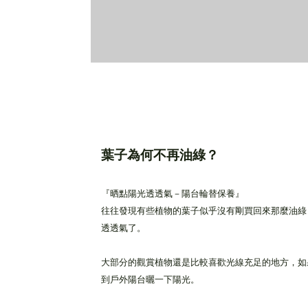
葉子為何不再油綠？
『晒點陽光透透氣－陽台輪替保養』
往往發現有些植物的葉子似乎沒有剛買回來那麼油綠
透透氣了。
大部分的觀賞植物還是比較喜歡光線充足的地方，如
到戶外陽台曬一下陽光。