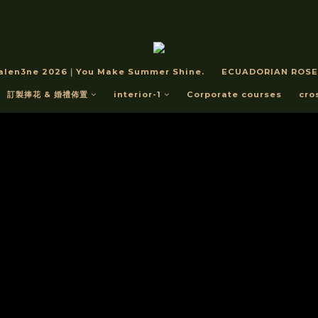
alen3ne 2026｜You Make Summer Shine.
ECUADORIAN ROSE
訂製捧花 & 婚禮佈置
interior-1
Corporate courses
cro