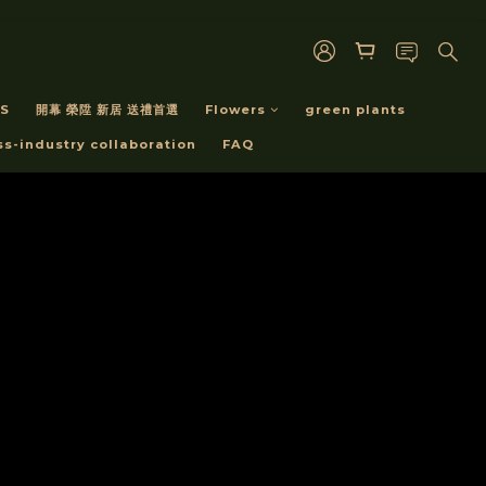
S
開幕 榮陞 新居 送禮首選
Flowers
green plants
ss-industry collaboration
FAQ