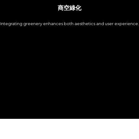
商空綠化
Integrating greenery enhances both aesthetics and user experience.