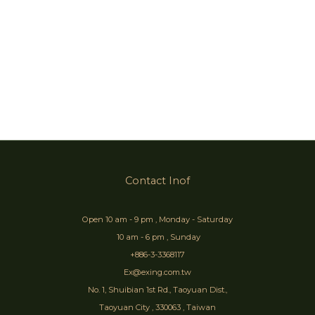
Contact Inof
Open 10 am - 9 pm , Monday - Saturday
10 am - 6 pm , Sunday
+886-3-3368117
Ex@exing.com.tw
No. 1, Shuibian 1st Rd., Taoyuan Dist.,
Taoyuan City , 330063 , Taiwan