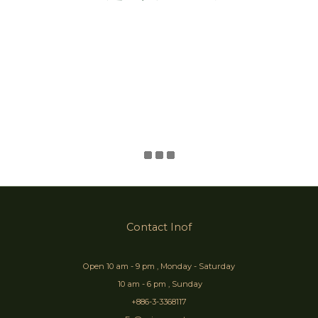
Contact Inof
Open 10 am - 9 pm , Monday - Saturday
10 am - 6 pm , Sunday
+886-3-3368117