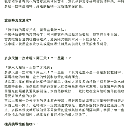
觀葉植物會有老化的黃葉或焦枯的葉尖，這也是經常要修剪摘除清理的。平時
多給一些呵護照料，身邊的植物一定就能常保如新。
渡假時怎麼澆水?
『渡假時的看家招式－留置盆栽澆水法』
全家快快樂樂的渡假去了！可別把家裡的盆栽當做孤兒，隨它們自生自滅。
首先把窗台邊的植物移進來，避免陽光曬到水分一下就蒸發了。
澆水呢？就用盆底吸水法或是虹吸法就足夠供應好幾天的生長所需。
多少天澆一次水呢？兩三天！？一星期！？
『
澆水大秘訣－土乾了才澆透
』
多少天澆一次水呢？兩三天！？一星期！？其實這並不是一個絕對的數目字，
要看植物的種類、盆土的性質和放置的場所而定。
通常葉片厚的植物會比葉子薄的耐旱，像仙人掌及多肉植物半個月澆一次水就
能維持生長，而多葉而薄的薜荔卻大約要每星期澆兩次左右。放在窗戶外的會
因陽光的照射及通風的關係，水份蒸散較快，一般比放在室內陰暗角落的植物
需要多達八倍的水份。
當盆土表層一公分左右的盆土顏色變淡，摸起來乾燥或整盆重量變輕時就表示
水份已經不夠了。這時澆水一定要澆透或吸足，並讓多餘的水份從盆底流出為
止。多觀察幾次就可以知道不同位置的盆栽其澆水的間隔時間，掌握了每一盆
植物澆水的周期性，就掌握住養好植物的最大秘訣了。
極具挑戰性的植物？！