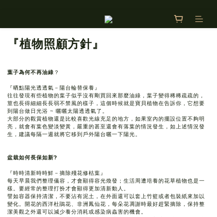
『植物照顧方針』
葉子為何不再油綠
？
『晒點陽光透透氣－陽台輪替保養』
往往發現有些植物的葉子似乎沒有剛買回來那麼油綠，葉子變得稀稀疏疏的，
莖也長得細細長長弱不禁風的樣子，這個時候就是寶貝植物在告訴你，它想要
到陽台做日光浴 ~ 曬曬太陽透透氣了。
大部分的觀賞植物還是比較喜歡光線充足的地方，如果室內的擺設位置不夠明
亮，就會有葉色變淡變黃，嚴重的甚至還會有落葉的情況發生，如上述情況發
生，建議每隔一週就將它移到戶外陽台曬一下陽光。
盆栽如何長保如新?
『時時清新時時鮮－摘除殘花修枯葉』
每天早晨我們整理儀容，才會顯得容光煥發；生活周遭培養的花草植物也是一
樣。要經常的整理打扮才會顯得更加清新動人。
譬如容器保持清潔，不要沾有泥土，在外面還可以套上竹籃或者包裝紙來加以
變化。開花的西洋杜鵑花、非洲鳳仙花，每朵花凋謝時最好趕緊摘除，保持整
潔美觀之外還可以減少養分消耗或感染病蟲害的機會。