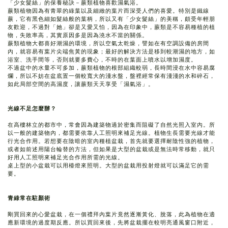
「少女髮絲」的保養秘訣－蕨類植物喜歡濕氣浴。
蕨類植物因為有青翠的綠葉以及細緻的葉片而深受人們的喜愛。特別是鐵線
蕨，它有黑色細如髮絲般的葉柄，所以又有「少女髮絲」的美稱，頗受年輕朋
友歡迎，不過對「她」卻是又愛又怕，因為在印象中，蕨類是不容易種植的植
物，失敗率高，其實原因多是因為澆水不當的關係。
蕨類植物大都喜好潮濕的環境，所以空氣太乾燥，譬如在有空調設備的房間
內，就容易有葉片尖端焦黃的現象；最好的解決方法是移到較潮濕的地方，如
浴室、洗手間等，否則就要多費心，不時的在葉面上噴水以增加濕度。
不過盆中的水量不可多加，蕨類植物的根部組織較弱，長時間浸在水中容易腐
爛，所以不妨在盆底置一個較寬大的淺水盤，盤裡經常保有淺淺的水和碎石，
如此局部空間的高濕度，讓蕨類天天享受「濕氣浴」。
光線不足怎麼辦？
在高樓林立的都市中，常會因為建築物過於密集而阻礙了自然光照入室內。所
以一般的建築物內，都需要依靠人工照明來補足光線。植物生長需要光線才能
行光合作用。若想要在陰暗的室內種植盆栽，首先就要選擇耐陰性強的植物，
或者如前述用陽台輪替的方法，但如果是大型的盆栽或是無法時常移動，就只
好用人工照明來補足光合作用所需的光線。
桌上型的小盆栽可以用檯燈來照明。大型的盆栽用投射燈就可以滿足它的需
要。
青綠常在駐顏術
剛買回來的心愛盆栽，在一個禮拜內葉片竟然逐漸黃化、脫落，此為植物在適
應新環境的過度期反應。所以買回來後，先將盆栽擺在較明亮通風窗口附近，