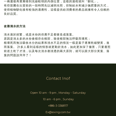
一兩週後再逐漸移到光線較弱的內側位置，這樣的過程就叫「馴化」。
有些苗圃在出貨前的一段時間先以減弱光照，控制給水和減少施肥量的方式，
使得植物馴化後有較強的適應性，這樣提供給消費者的產品就擁有令人信賴的
良好品質。
改善澆水的方法
澆水過於頻繁，或是水份的供應不足都會造成落葉。
原因是澆太多的水份會積存在根部，致使根部無法呼吸而壞死；
根壞死而無法吸收水分的結果和澆水不足的情況一樣是葉子逐漸乾縮變黃，進
而落葉。 許多人看到這樣的情形就更勤於澆水，如此更加深了傷害，只要遵照
前述土乾了才澆，以及每次澆水都澆透的兩大原則，就可以跟大部分黃葉、落
葉的問題說拜拜了！
Contact Inof
Open 10 am - 9 pm , Monday - Saturday
10 am - 6 pm , Sunday
+886-3-3368117
Ex@exing.com.tw