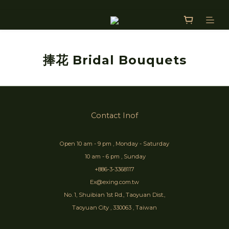
捧花 Bridal Bouquets
Contact Inof
Open 10 am - 9 pm , Monday - Saturday
10 am - 6 pm , Sunday
+886-3-3368117
Ex@exing.com.tw
No. 1, Shuibian 1st Rd., Taoyuan Dist.,
Taoyuan City , 330063 , Taiwan