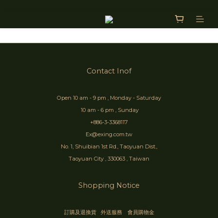
Contact Inof
Open 10 am - 9 pm , Monday - Saturday
10 am - 6 pm , Sunday
+886-3-3368117
Ex@exing.com.tw
No. 1, Shuibian 1st Rd., Taoyuan Dist.,
Taoyuan City , 330063 , Taiwan
Shopping Notice
訂購及退換貨
外送服務
會員購物金