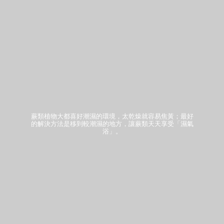
蕨類植物大都喜好潮濕的環境，太乾燥就容易焦黃；最好
的解決方法是移到較潮濕的地方，讓蕨類天天享受「濕氣
浴」。