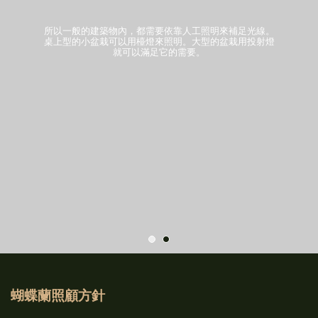
所以一般的建築物內，都需要依靠人工照明來補足光線。
桌上型的小盆栽可以用檯燈來照明。大型的盆栽用投射燈
就可以滿足它的需要。
蝴蝶蘭照顧方針