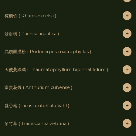
棕櫚竹 ( Rhapis excelsa )
發財樹 ( Pachira aquatica )
晶鑽羅漢松 ( Podocarpus macrophyllus )
天使蔓綠絨 ( Thaumatophyllum bipinnatifidum )
富貴花燭 ( Anthurium cubense )
愛心榕 ( Ficus umbellata Vahl )
吊竹草 ( Tradescantia zebrina )