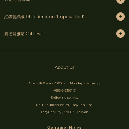
紅鑽蔓綠絨 Philodendron 'Imperal Red'
嘉德麗雅蘭 Cattleya
About Us
Open 11:00 am - 20:00 pm , Monday - Saturday
+886-3-3368117
Ex@exing.com.tw
No. 1, Shuibian 1st Rd., Taoyuan Dist.,
Taoyuan City , 330063 , Taiwan
Shopping Notice