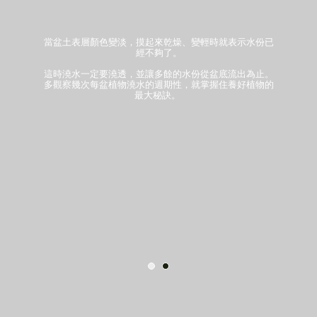
當盆土表層顏色變淡，摸起來乾燥、變輕時就表示水份已
經不夠了。
這時澆水一定要澆透，並讓多餘的水份從盆底流出為止。
多觀察幾次每盆植物澆水的週期性，就掌握住養好植物的
最大秘訣。