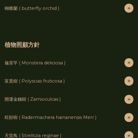
蝴蝶蘭 ( butterfly orchid )
植物照顧方針
龜背芋 ( Monstera deliciosa )
富貴樹 ( Polyscias fruticosa )
開運金錢樹 ( Zamioculcas )
旺財樹 ( Radermachera hainanensis Merr )
天堂鳥 ( Strelitzia reginae )