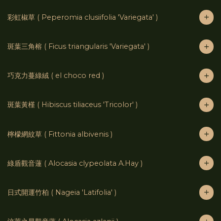
彩虹椒草 ( Peperomia clusiifolia 'Variegata' )
斑葉三角榕 ( Ficus triangularis 'Variegata' )
巧克力蔓綠絨 ( el choco red )
斑葉黃槿 ( Hibiscus tiliaceus 'Tricolor' )
檸檬網紋草 ( Fittonia albivenis )
綠盾觀音蓮 ( Alocasia clypeolata A.Hay )
日式開運竹柏 ( Nageia 'Latifolia' )