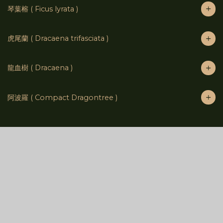
琴葉榕 ( Ficus lyrata )
虎尾蘭 ( Dracaena trifasciata )
龍血樹 ( Dracaena )
阿波羅 ( Compact Dragontree )