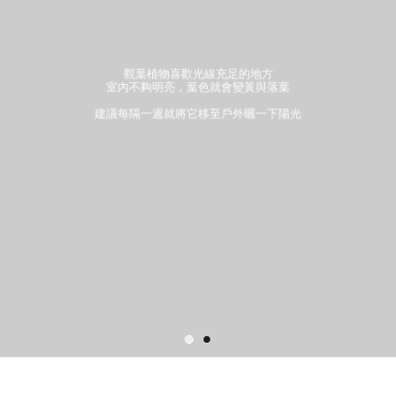
觀葉植物喜歡光線充足的地方
室內不夠明亮，葉色就會變黃與落葉
建議每隔一週就將它移至戶外曬一下陽光