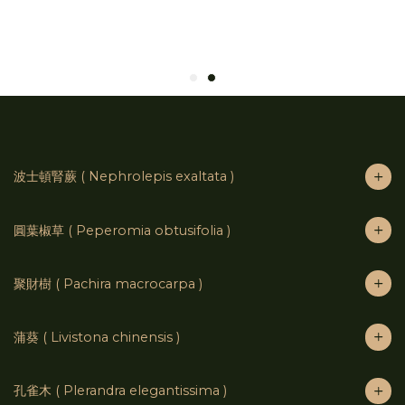
波士頓腎蕨 ( Nephrolepis exaltata )
圓葉椒草 ( Peperomia obtusifolia )
聚財樹 ( Pachira macrocarpa )
蒲葵 ( Livistona chinensis )
孔雀木 ( Plerandra elegantissima )