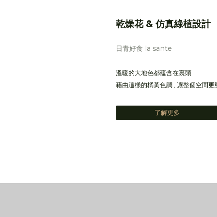
乾燥花 & 仿真綠植設計
日青好食 la sante
溫暖的大地色都蘊含在裏頭
藉由這樣的橘黃色調 , 讓整個空間更
了解更多