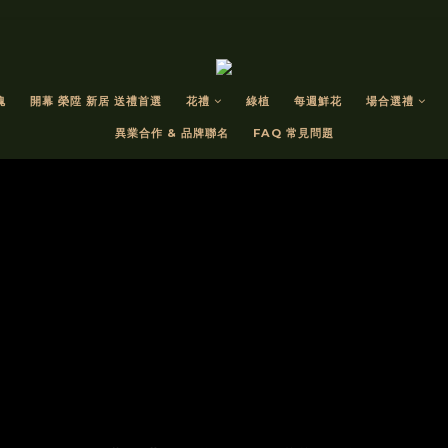
瑰
開幕 榮陞 新居 送禮首選
花禮
綠植
每週鮮花
場合選禮
異業合作 & 品牌聯名
FAQ 常見問題