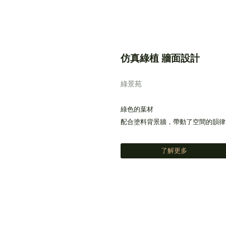
仿真綠植 牆面設計
綠景苑
綠色的葉材
配合塗料背景牆，帶動了空間的韻律
了解更多