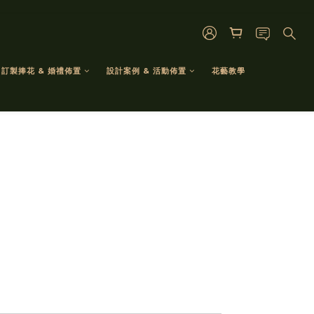
訂製捧花 & 婚禮佈置
設計案例 & 活動佈置
花藝教學