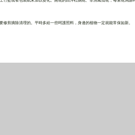
上竹籃或者包裝紙來加以變化。開花的西洋杜鵑花、非洲鳳仙花，每朵花凋謝
要修剪摘除清理的。平時多給一些呵護照料，身邊的植物一定就能常保如新。