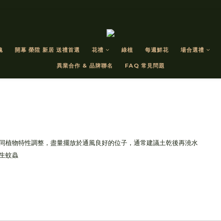
瑰
開幕 榮陞 新居 送禮首選
花禮
綠植
每週鮮花
場合選禮
異業合作 & 品牌聯名
FAQ 常見問題
同植物特性調整，盡量擺放於通風良好的位子，通常建議土乾後再澆水
生蚊蟲