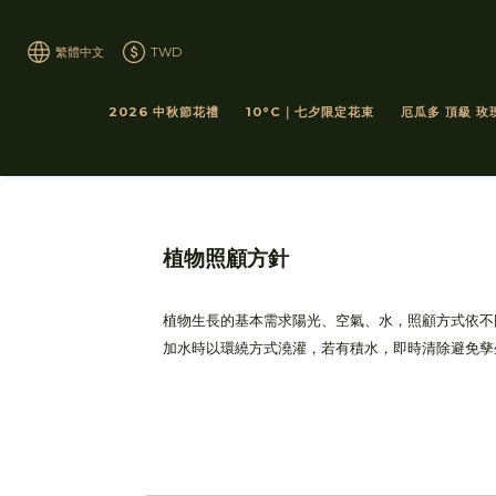
繁體中文
TWD
2026 中秋節花禮
10°C｜七夕限定花束
厄瓜多 頂級 玫
植物照顧方針
植物生長的基本需求陽光、空氣、水，照顧方式依不
加水時以環繞方式澆灌，若有積水，即時清除避免孳