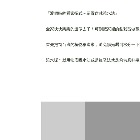
『渡假時的看家招式－留置盆栽澆水法』
全家快快樂樂的渡假去了！可別把家裡的盆栽當做孤
首先把窗台邊的植物移進來，避免陽光曬到水分一
澆水呢？就用盆底吸水法或是虹吸法就足夠供應好幾