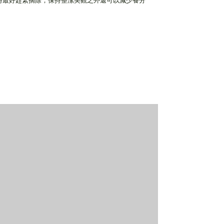
時最好趕緊摘除，保持整潔美觀之外還可以減少養分