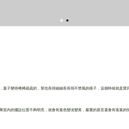
，葉子變得稀稀疏疏的，莖也長得細細長長弱不禁風的樣子，這個時候就是寶貝植
果室內的擺設位置不夠明亮，就會有葉色變淡變黃，嚴重的甚至還會有落葉的