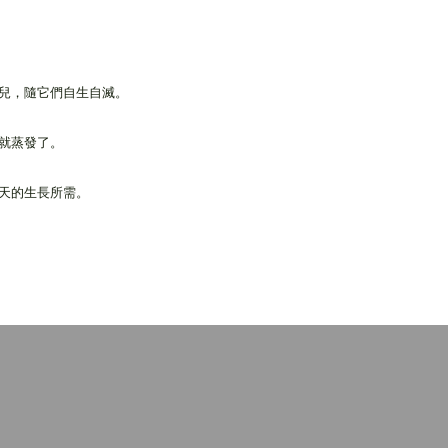
兒，隨它們自生自滅。
下就蒸發了。
天的生長所需。