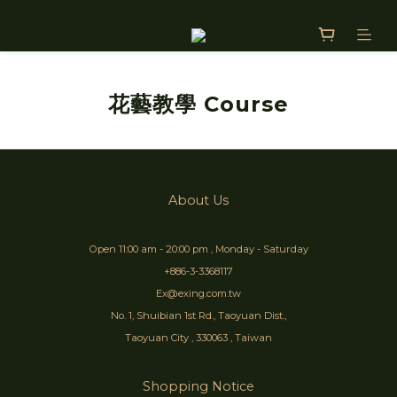
花藝教學 Course
About Us
Open 11:00 am - 20:00 pm , Monday - Saturday
+886-3-3368117
Ex@exing.com.tw
No. 1, Shuibian 1st Rd., Taoyuan Dist.,
Taoyuan City , 330063 , Taiwan
Shopping Notice