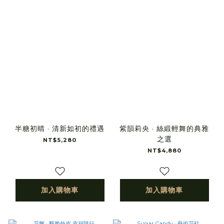
半糖初晴 · 清新如初的禮遇
紫韻莉央 · 絲緞輕舞的典雅
之選
NT$5,280
NT$4,880
加入購物車
加入購物車