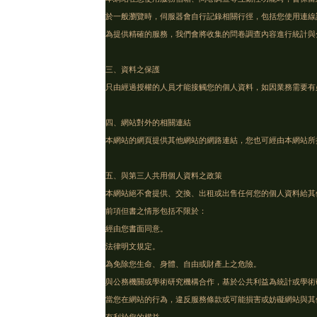
於一般瀏覽時，伺服器會自行記錄相關行徑，包括您使用連線
為提供精確的服務，我們會將收集的問卷調查內容進行統計與
三、資料之保護
只由經過授權的人員才能接觸您的個人資料，如因業務需要有
四、網站對外的相關連結
本網站的網頁提供其他網站的網路連結，您也可經由本網站所
五、與第三人共用個人資料之政策
本網站絕不會提供、交換、出租或出售任何您的個人資料給其
前項但書之情形包括不限於：
經由您書面同意。
法律明文規定。
為免除您生命、身體、自由或財產上之危險。
與公務機關或學術研究機構合作，基於公共利益為統計或學術
當您在網站的行為，違反服務條款或可能損害或妨礙網站與其