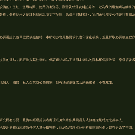
設備的IP位址、使用時間、使用的瀏覽器、瀏覽及點選資料記錄等，做為我們增進網站服務
分析，分析結果之統計數據或說明文字呈現，除供內部研究外，我們會視需要公佈統計數據
必要委託其他單位提供服務時，本網站亦會嚴格要求其遵守保密義務，並且採取必要檢查程
提供的連結，點選進入其他網站。但該連結網站不適用本網站的隱私權保護政策，您必須參
他個人、團體、私人企業或公務機關，但有法律依據或合約義務者，不在此限。
研究而有必要，且資料經過提供者處理或蒐集著依其揭露方式無從識別特定之當事人。
他使用者權益或導致任何人遭受損害時，經網站管理單位研析揭露您的個人資料是為了辨識