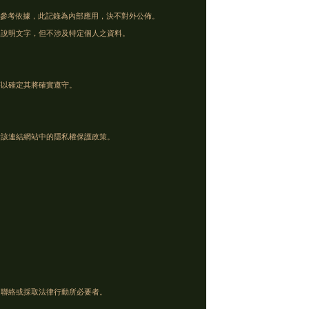
的參考依據，此記錄為內部應用，決不對外公佈。
及說明文字，但不涉及特定個人之資料。
序以確定其將確實遵守。
考該連結網站中的隱私權保護政策。
、聯絡或採取法律行動所必要者。