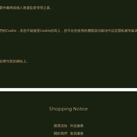
委外廠商或個人善盡監督管理之責。
Cookie，若您不願接受Cookie的寫入，您可在您使用的瀏覽器功能項中設定隱私權等級為
款將刊登於網站上。
Shopping Notice
購買須知
外送服務
關於我們
會員優惠