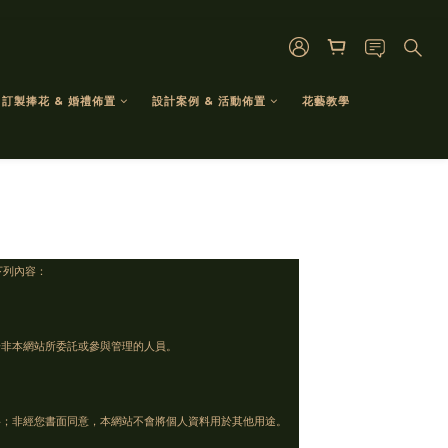
訂製捧花 & 婚禮佈置
設計案例 & 活動佈置
花藝教學
下列內容：
於非本網站所委託或參與管理的人員。
料；非經您書面同意，本網站不會將個人資料用於其他用途。