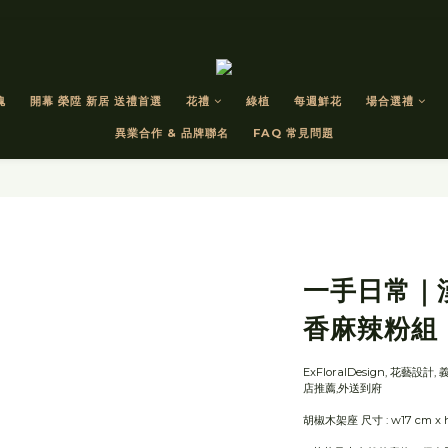
瑰
開幕 榮陞 新居 送禮首選
花禮
綠植
每週鮮花
場合選禮
異業合作 & 品牌聯名
FAQ 常見問題
一手日常｜
香麻辣粉組
ExFloralDesign, 花藝設計
店推薦,外送到府
胡椒木架座 尺寸 : w17 cm x 