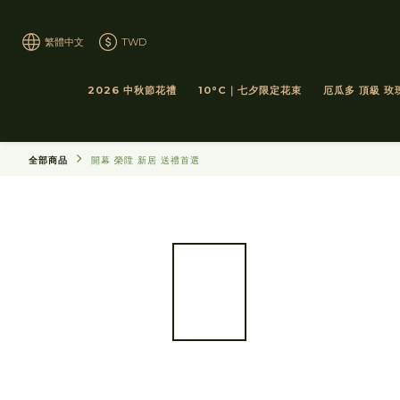
繁體中文
TWD
2026 中秋節花禮
10°C｜七夕限定花束
厄瓜多 頂級 玫
全部商品
開幕 榮陞 新居 送禮首選