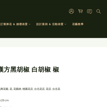
訂製捧花 & 婚禮佈置
設計案例 & 活動佈置
花藝教學
立即購買
漢方黑胡椒 白胡椒 椒
, 義興花藝, 花, 花藝師, 桃園花店, 台北花店, 花店, 台北花
h29 cm