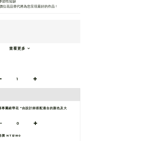
季節性短缺 
價位花品替代將為您呈現最好的作品 !
查看更多
購專屬緞帶花 “由設計師搭配適合的顏色及大
”
惠價 NT$180