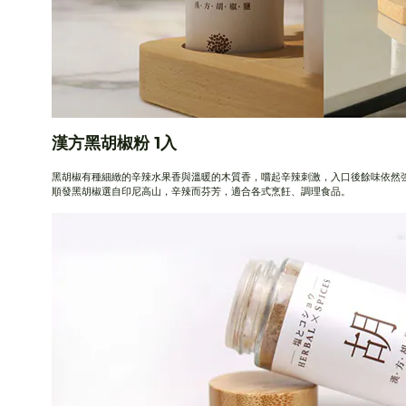
漢方
黑胡椒粉
1入
黑胡椒有種細緻的辛辣水果香與溫暖的木質香，嚐起辛辣刺激，入口後餘味依然
順發黑胡椒選自印尼高山，辛辣而芬芳，適合各式烹飪、調理食品。