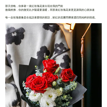
那天傍晚，你捧著一束紅玫瑰花束出現在我的門前
微風輕拂，你的微笑比夕陽還要溫暖，而那束紅玫瑰花束更是讓我的心跳加速
每一朵玫瑰都像是在低語著愛情的密語，鮮紅的花瓣閃爍著濃烈而純粹的情感。