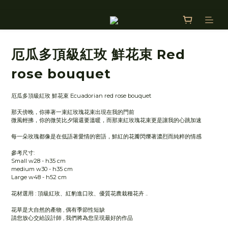
厄瓜多頂級紅玫 鮮花束 Red
rose bouquet
厄瓜多頂級紅玫 鮮花束 Ecuadorian red rose bouquet
那天傍晚，你捧著一束紅玫瑰花束出現在我的門前
微風輕拂，你的微笑比夕陽還要溫暖，而那束紅玫瑰花束更是讓我的心跳加速
每一朵玫瑰都像是在低語著愛情的密語，鮮紅的花瓣閃爍著濃烈而純粹的情感
參考尺寸:
Small w28 - h35 cm
medium w30 - h35 cm
Large w48 - h52 cm
花材選用 : 頂級紅玫、紅豹進口玫、優質花農栽種花卉 ..
花草是大自然的產物 , 偶有季節性短缺
請您放心交給設計師 , 我們將為您呈現最好的作品