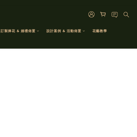
訂製捧花 & 婚禮佈置
設計案例 & 活動佈置
花藝教學