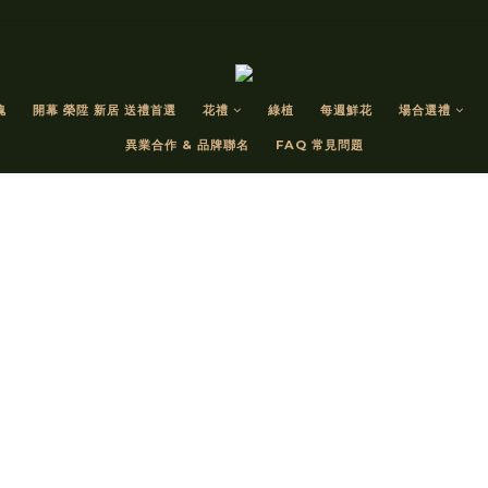
瑰
開幕 榮陞 新居 送禮首選
花禮
綠植
每週鮮花
場合選禮
異業合作 & 品牌聯名
FAQ 常見問題