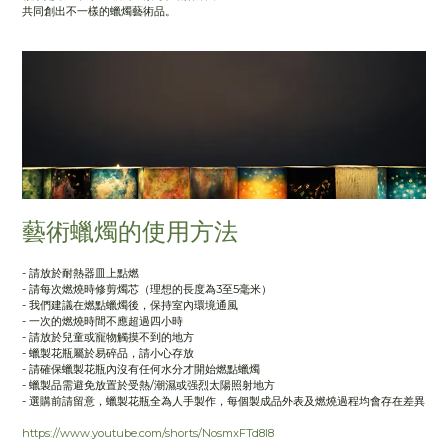
共同創出不一樣的蠟燭藝術品。
藝術蠟燭的使用方法
- 請放於耐熱器皿上點燃
- 請每次燃燒時修剪燭芯（理想的長度為3至5毫米）
- 我們建議在燃點蠟燭後，保持室內環境通風
- 一次的燃燒時間不應超過四小時
- 請放於兒童或寵物觸摸不到的地方
- 蠟製花瓶屬於易碎品，請小心存放
- ⁠請確保蠟製花瓶內沒有任何水分才開始燃點蠟燭
- 蠟製品需避免放置於受熱/潮濕或强烈太陽照射地方
- 選購前請留意，蠟製花瓶全為人手製作，每個製成品外表及燃燒過程均會存在差異
https://www.youtube.com/shorts/NosmxFTd8I8