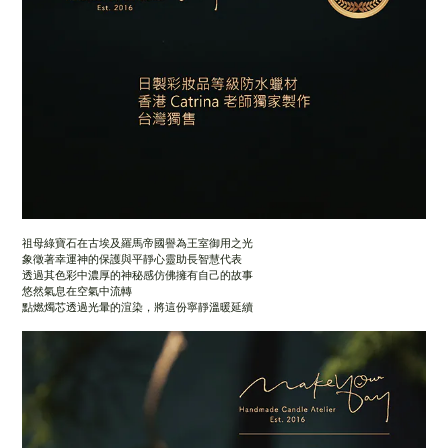
祖母綠寶石在古埃及羅馬帝國譽為王室御用之光
象徵著幸運神的保護與平靜心靈助長智慧代表
透過其色彩中濃厚的神秘感仿佛擁有自己的故事
悠然氣息在空氣中流轉
點燃燭芯透過光暈的渲染，將這份寧靜溫暖延續