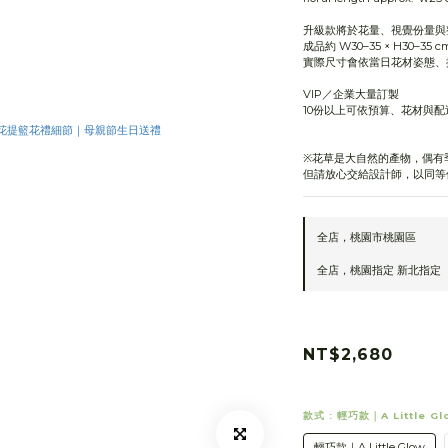
升級款將於花量、視覺份量與
成品約 W30–35 × H30–35 
實際尺寸會依當日花材姿態、
VIP／企業大量訂製
10份以上可依預算、花材與
※花草是大自然的產物，偶有
但請放心交給設計師，以同等
全店，桃園市桃園區
全店，桃園指定 新北指定
NT$2,680
款式
: 輕巧款｜A Little Gl
輕巧款｜A Little Glow