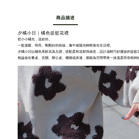
商品描述
夕橘小日｜橘色提籃花禮
把小小橘光，送給你。
一籃溫暖、明亮、剛剛好的祝福，像午後陽光輕輕落在生活裡。
夕橘小日以橘色系鮮花為主調，搭配柔和花材與綠意，設計成輕巧好擺放的提籃
無論放在餐桌、玄關、辦公桌、櫃檯或床邊，都能為空間帶來一抹溫柔而有精神