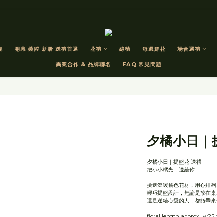
瑰
開幕 榮陞 新居 送禮首選
花禮
綠植
每週鮮花
場合選禮
異業合作 & 品牌聯名
FAQ 常見問題
夕橘小日｜
夕橘小日｜提籃花 送禮
把小小橘光，送給你
挑選溫暖橘色花材，用心排列
輕巧提籃設計，無論是放在桌
還是送給心愛的人，都能帶來
floral length approx.  w2