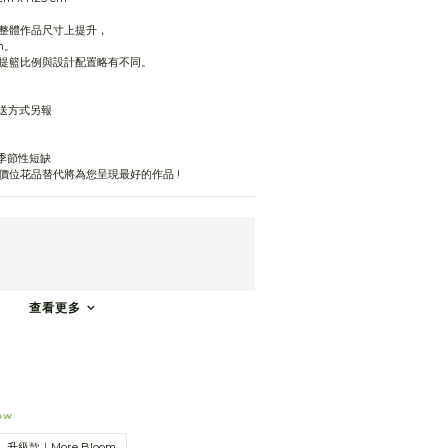
整體作品尺寸上提升，
cm。
提籃比例與設計配置略有不同。
配送方式另報
季節性短缺 
價位花品替代將為您呈現最好的作品 !
查看更多
ow
升級款｜More Bloom