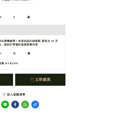
製化雷雕緞帶｜色系由設計師搭配 限英文 15 字
內，請於訂單備註填寫客製內容
惠價 NT$299
立即購買
加入追蹤清單