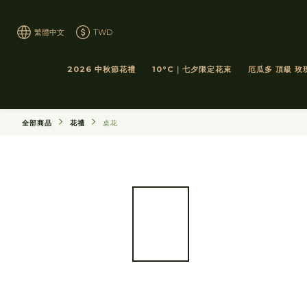
繁體中文
TWD
2026 中秋節花禮
10°C｜七夕限定花束
厄瓜多 頂級 玫
全部商品
花禮
桌花