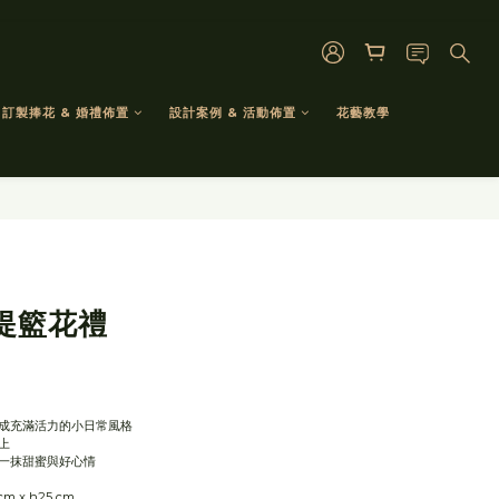
訂製捧花 & 婚禮佈置
設計案例 & 活動佈置
花藝教學
立即購買
提籃花禮
成充滿活力的小日常風格
上
一抹甜蜜與好心情
5 cm x h25 cm