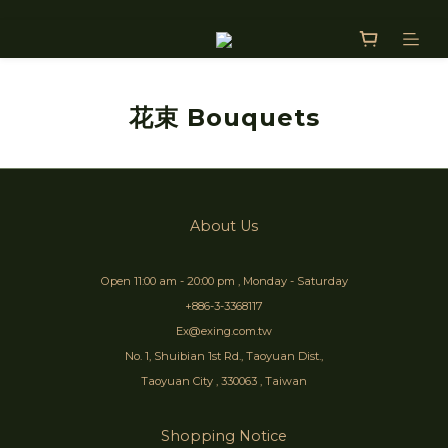
花束 Bouquets
About Us
Open 11:00 am - 20:00 pm , Monday - Saturday
+886-3-3368117
Ex@exing.com.tw
No. 1, Shuibian 1st Rd., Taoyuan Dist.,
Taoyuan City , 330063 , Taiwan
Shopping Notice