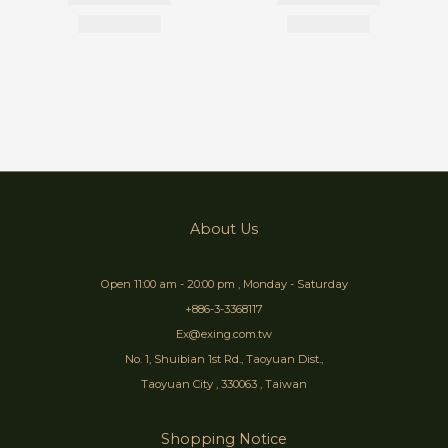
About Us
Open 11:00 am - 20:00 pm , Monday - Saturday
+886-3-3368117
Ex@exing.com.tw
No. 1, Shuibian 1st Rd., Taoyuan Dist.,
Taoyuan City , 330063 , Taiwan
Shopping Notice