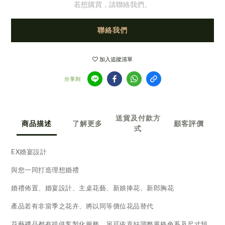
若想購買，請聯絡我們。
聯絡我們
加入追蹤清單
分享到
送貨及付款方
商品描述
了解更多
顧客評價
式
EX婚宴設計
與您一同打造理想婚禮
婚禮佈置、婚宴設計、主桌花藝、新娘捧花、新郎胸花
產品若有非當季之花卉、將以同等價位花品替代
花藝禮品都有提供客製化服務、另可依喜好調整風格色系及尺寸預